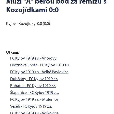
Muži "A" berou bod za remízu s
Kozojídkami 0:0
Kyjov - Kozojídky 0:0 (0:0)
Utkání:
FC Kyjov 1919 z.s. - Vnorovy
Hroznová Lhota - FC Kyjov 1919 z.s.
FC Kyjov 1919 z.s. - Velké Pavlovice
Dubňany - FC Kyjov 1919 z.s.
Rohatec - FC Kyjov 1919 z.s.
Šlapanice - FC Kyjov 1919 z.s.
FC Kyjov 1919 z.s. - Mutěnice
Veselí - FC Kyjov 1919 z.s.
FC Kyjov 1919 z.s. - Vojkovice