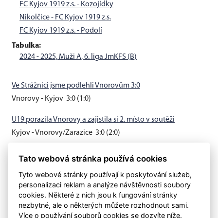
FC Kyjov 1919 z.s. - Kozojídky
Nikolčice - FC Kyjov 1919 z.s.
FC Kyjov 1919 z.s. - Podolí
Tabulka:
2024 - 2025, Muži A, 6. liga JmKFS (B)
Ve Strážnici jsme podlehli Vnorovům 3:0
Vnorovy - Kyjov 3:0 (1:0)
U19 porazila Vnorovy a zajistila si 2. místo v soutěži
Kyjov - Vnorovy/Zarazice 3:0 (2:0)
Muži B vyhráli v Hovoranech 3:0
Tato webová stránka používá cookies
Hovorany - Kyjov B 0:3 (0:0)
Tyto webové stránky používají k poskytování služeb,
personalizaci reklam a analýze návštěvnosti soubory
cookies. Některé z nich jsou k fungování stránky
nezbytné, ale o některých můžete rozhodnout sami.
Více o používání souborů cookies se dozvíte níže.