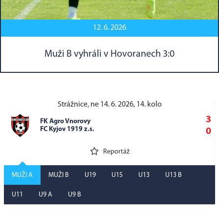
12. 6. 2026
Muži B vyhráli v Hovoranech 3:0
Strážnice, ne 14. 6. 2026, 14. kolo
3
FK Agro Vnorovy
FC Kyjov 1919 z.s.
0
Reportáž
MUŽI A
MUŽI B
U19
U15
U13
U13 B
U11
U9 A
U9 B