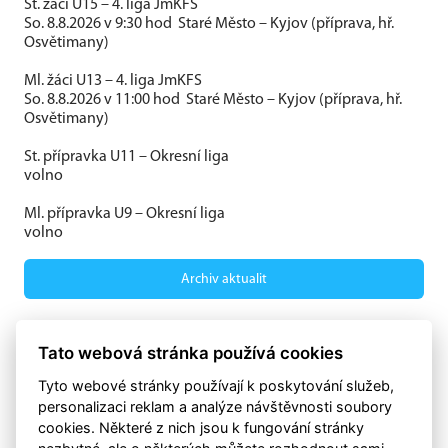
St. žáci U15 – 4. liga JmKFS
So. 8.8.2026 v 9:30 hod Staré Město – Kyjov (příprava, hř.
Osvětimany)
Ml. žáci U13 – 4. liga JmKFS
So. 8.8.2026 v 11:00 hod Staré Město – Kyjov (příprava, hř.
Osvětimany)
St. přípravka U11 – Okresní liga
volno
Ml. přípravka U9 – Okresní liga
volno
Archiv aktualit
eSports.cz
Tato webová stránka používá cookies
Klubweb.cz
Onlajny.cz
Tyto webové stránky používají k poskytování služeb,
personalizaci reklam a analýze návštěvnosti soubory
cookies. Některé z nich jsou k fungování stránky