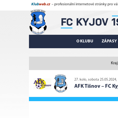
Klub
web.cz
– profesionální internetové stránky pro vá
O KLUBU
ZÁPASY
Kraj
27. kolo, sobota 25.05.2024,
AFK Tišnov
–
FC Ky