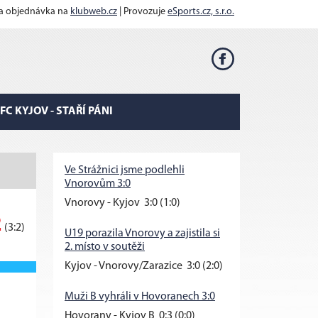
 a objednávka na
klubweb.cz
| Provozuje
eSports.cz, s.r.o.
FC KYJOV - STAŘÍ PÁNI
Ve Strážnici jsme podlehli
Vnorovům 3:0
Vnorovy - Kyjov 3:0 (1:0)
2
(3:2)
U19 porazila Vnorovy a zajistila si
2. místo v soutěži
Kyjov - Vnorovy/Zarazice 3:0 (2:0)
Muži B vyhráli v Hovoranech 3:0
Hovorany - Kyjov B 0:3 (0:0)