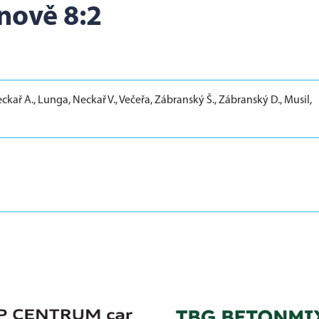
nově 8:2
ckař A., Lunga, Neckař V., Večeřa, Zábranský Š., Zábranský D., Musil,