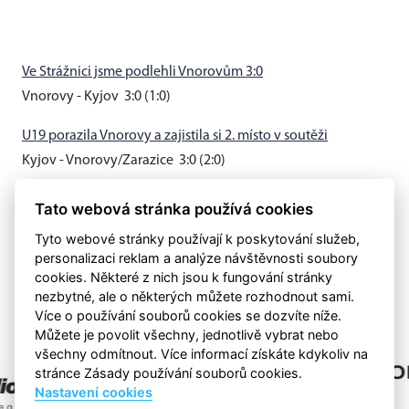
Ve Strážnici jsme podlehli Vnorovům 3:0
Vnorovy - Kyjov 3:0 (1:0)
U19 porazila Vnorovy a zajistila si 2. místo v soutěži
Kyjov - Vnorovy/Zarazice 3:0 (2:0)
Muži B vyhráli v Hovoranech 3:0
Tato webová stránka používá cookies
Hovorany - Kyjov B 0:3 (0:0)
Tyto webové stránky používají k poskytování služeb,
personalizaci reklam a analýze návštěvnosti soubory
cookies. Některé z nich jsou k fungování stránky
nezbytné, ale o některých můžete rozhodnout sami.
Více o používání souborů cookies se dozvíte níže.
Můžete je povolit všechny, jednotlivě vybrat nebo
všechny odmítnout. Více informací získáte kdykoliv na
stránce Zásady používání souborů cookies.
Nastavení cookies