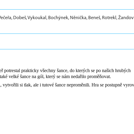
 Večeřa, Dobeš, Vykoukal, Bochýnek, Něnička, Beneš, Rotrekl, Žando
 potrestal prakticky všechny šance, do kterých se po našich hrubých
 také velké šance na gól, který se nám nedařilo proměňovat.
 vytvořili si tlak, ale i tutové šance neproměnili. Hra se postupně vyro