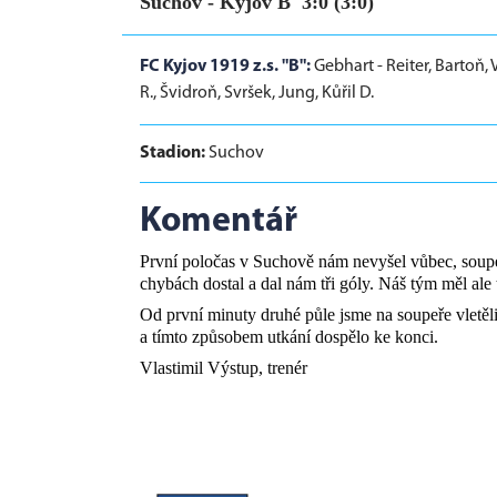
Suchov - Kyjov B 3:0 (3:0)
FC Kyjov 1919 z.s. "B":
Gebhart - Reiter, Bartoň,
R., Švidroň, Svršek, Jung, Kůřil D.
Stadion:
Suchov
Komentář
První poločas v Suchově nám nevyšel vůbec, soupeř
chybách dostal a dal nám tři góly. Náš tým měl ale
Od první minuty druhé půle jsme na soupeře vletěli,
a tímto způsobem utkání dospělo ke konci.
Vlastimil Výstup, trenér