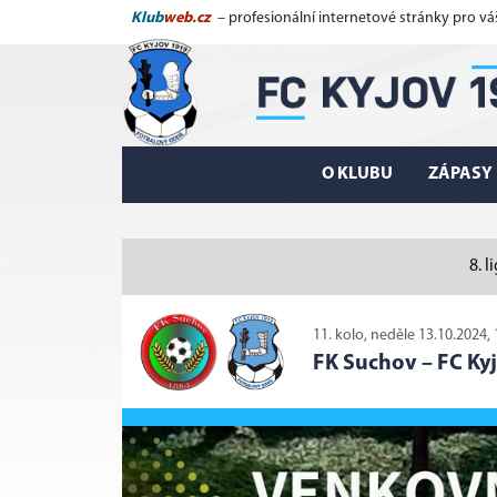
Klub
web.cz
– profesionální internetové stránky pro vá
O KLUBU
ZÁPASY
8. 
11. kolo, neděle 13.10.2024, 
FK Suchov
–
FC Kyj