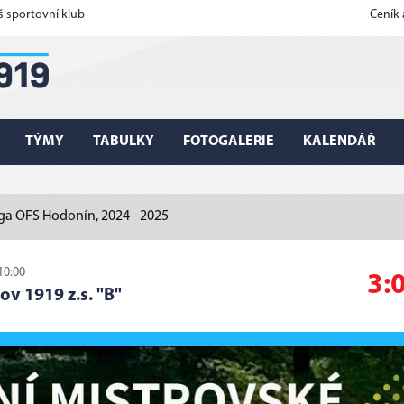
š sportovní klub
Ceník
TÝMY
TABULKY
FOTOGALERIE
KALENDÁŘ
liga OFS Hodonín, 2024 - 2025
10:00
3:
ov 1919 z.s. "B"