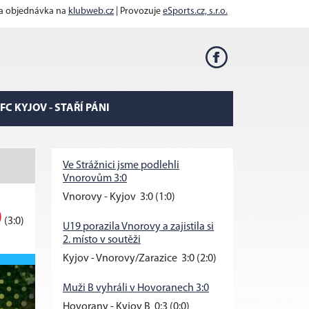
 a objednávka na
klubweb.cz
| Provozuje
eSports.cz, s.r.o.
FC KYJOV - STAŘÍ PÁNI
Ve Strážnici jsme podlehli
Vnorovům 3:0
Vnorovy - Kyjov 3:0 (1:0)
0
(3:0)
U19 porazila Vnorovy a zajistila si
2. místo v soutěži
Kyjov - Vnorovy/Zarazice 3:0 (2:0)
Muži B vyhráli v Hovoranech 3:0
Hovorany - Kyjov B 0:3 (0:0)