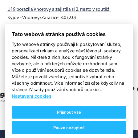
U19 porazila Vnorovy a zajistila si 2. místo v soutěži
Kyjov - Vnorovy/Zarazice 3:0 (2:0)
Muži B vyhráli v Hovoranech 3:0
Tato webová stránka používá cookies
Hovorany - Kyjov B 0:3 (0:0)
Tyto webové stránky používají k poskytování služeb,
personalizaci reklam a analýze návštěvnosti soubory
cookies. Některé z nich jsou k fungování stránky
nezbytné, ale o některých můžete rozhodnout sami.
Více o používání souborů cookies se dozvíte níže.
Můžete je povolit všechny, jednotlivě vybrat nebo
všechny odmítnout. Více informací získáte kdykoliv na
stránce Zásady používání souborů cookies.
Nastavení cookies
Přijmout vše
Pouze nezbytné
©
eSports s.r.o.
& FC Kyjov 1919
Nastavení cookies
RSS