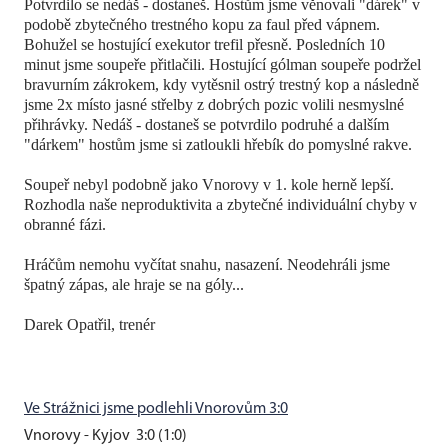
Potvrdilo se nedáš - dostaneš. Hostům jsme věnovali "dárek" v
podobě zbytečného trestného kopu za faul před vápnem.
Bohužel se hostující exekutor trefil přesně. Posledních 10
minut jsme soupeře přitlačili. Hostující gólman soupeře podržel
bravurním zákrokem, kdy vytěsnil ostrý trestný kop a následně
jsme 2x místo jasné střelby z dobrých pozic volili nesmyslné
přihrávky. Nedáš - dostaneš se potvrdilo podruhé a dalším
"dárkem" hostům jsme si zatloukli hřebík do pomyslné rakve.
Soupeř nebyl podobně jako Vnorovy v 1. kole herně lepší.
Rozhodla naše neproduktivita a zbytečné individuální chyby v
obranné fázi.
Hráčům nemohu vyčítat snahu, nasazení. Neodehráli jsme
špatný zápas, ale hraje se na góly...
Darek Opatřil, trenér
Ve Strážnici jsme podlehli Vnorovům 3:0
Vnorovy - Kyjov 3:0 (1:0)