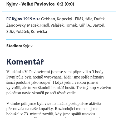
Kyjov - Velké Pavlovice 0:2 (0:0)
FC Kyjov 1919 z.s.:
Gebhart, Kopecký - Eliáš, Hála, Dufek,
Žandovský, Macek, Riedl, Valášek, Tomek, Kůřil A., Bartoň,
Stříž, Polášek, Konvička
Stadion:
Kyjov
Komentář
V utkání s V. Pavlovicemi jsme se sami připravili o 3 body.
První půle byla hodně vyrovnaná. Měli jsme spíše náznaky
šancí podobně jako soupeř. I když jednu velkou jsme si
vytvořili, ale tu zneškodnil brankář hostů. Trestný kop v závěru
poločasu navíc skončil po teči těsně vedle.
V druhé půli jsme byli více na míči a postupně se aktivita
přesouvala na naše kopačky. Rozhodující moment jsme
bohužel v 73. minutě zazdili, kdy jsme spálili tutovku.