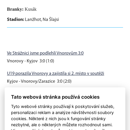
Branky:
Kusák
Stadion:
Lanžhot, Na Šlajsi
Ve Strážnici jsme podlehli Vnorovům 3:0
Vnorovy - Kyjov 3:0 (1:0)
U19 porazila Vnorovy a zajistila si 2. místo v soutěži
Kyjov - Vnorovy/Zarazice 3:0 (2:0)
Muži B vyhráli v Hovoranech 3:0
Tato webová stránka používá cookies
Hovorany - Kyjov B 0:3 (0:0)
Tyto webové stránky používají k poskytování služeb,
personalizaci reklam a analýze návštěvnosti soubory
cookies. Některé z nich jsou k fungování stránky
nezbytné, ale o některých můžete rozhodnout sami.