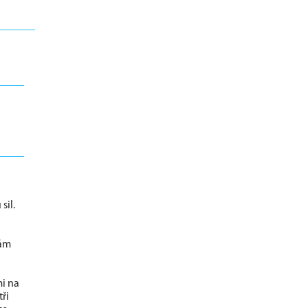
sil.
nám
mi na
ři