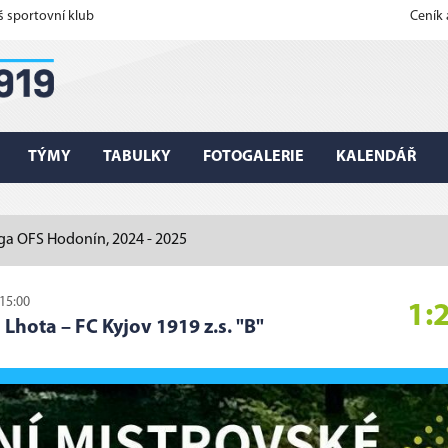
š sportovní klub
Ceník
TÝMY
TABULKY
FOTOGALERIE
KALENDÁŘ
liga OFS Hodonín, 2024 - 2025
 15:00
1:
 Lhota
–
FC Kyjov 1919 z.s. "B"