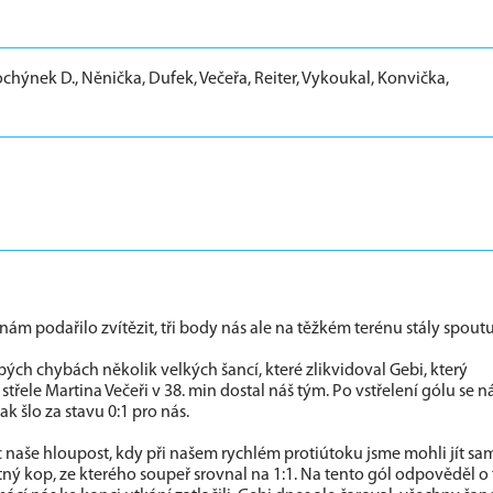
chýnek D., Něnička, Dufek, Večeřa, Reiter, Vykoukal, Konvička,
ám podařilo zvítězit, tři body nás ale na těžkém terénu stály spoutu 
ých chybách několik velkých šancí, které zlikvidoval Gebi, který
třele Martina Večeři v 38. min dostal náš tým. Po vstřelení gólu se 
k šlo za stavu 0:1 pro nás.
c naše hloupost, kdy při našem rychlém protiútoku jsme mohli jít sa
tný kop, ze kterého soupeř srovnal na 1:1. Na tento gól odpověděl o t