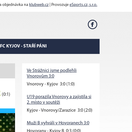
 a objednávka na
klubweb.cz
| Provozuje
eSports.cz, s.r.o.
FC KYJOV - STAŘÍ PÁNI
Ve Strážnici jsme podlehli
Vnorovům 3:0
Vnorovy - Kyjov 3:0 (1:0)
2
(0:1)
U19 porazila Vnorovy a zajistila si
2. místo v soutěži
Kyjov - Vnorovy/Zarazice 3:0 (2:0)
Muži B vyhráli v Hovoranech 3:0
Hovorany - Kyjov B 0:3 (0:0)