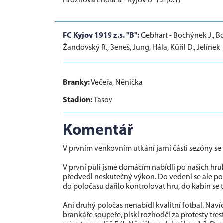
Hroznová Lhota B - Kyjov B 1:2 (0:1)
FC Kyjov 1919 z.s. "B":
Gebhart - Bochýnek J., Bo
Žandovský R., Beneš, Jung, Hála, Kůřil D., Jelínek
Branky:
Večeřa, Něnička
Stadion:
Tasov
Komentář
V prvním venkovním utkání jarní části sezóny se n
V první půli jsme domácím nabídli po našich hrub
předvedl neskutečný výkon. Do vedení se ale po s
do poločasu dařilo kontrolovat hru, do kabin se ta
Ani druhý poločas nenabídl kvalitní fotbal. Naví
brankáře soupeře, pískl rozhodčí za protesty tres