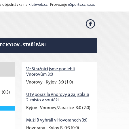
 a objednávka na
klubweb.cz
| Provozuje
eSports.cz, s.r.o.
FC KYJOV - STAŘÍ PÁNI
Ve Strážnici jsme podlehli
Vnorovům 3:0
Vnorovy - Kyjov 3:0 (1:0)
5
(0:3)
U19 porazila Vnorovy a zajistila si
2. místo v soutěži
Kyjov - Vnorovy/Zarazice 3:0 (2:0)
Muži B vyhráli v Hovoranech 3:0
Hovorany - Kyjov B 0:3 (0:0)