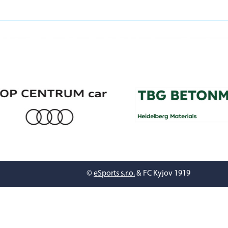
©
eSports s.r.o.
& FC Kyjov 1919