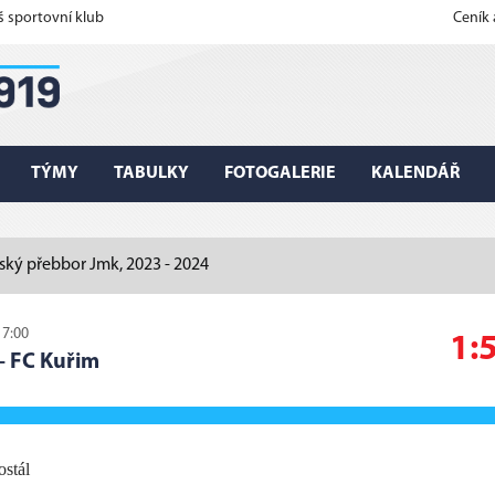
š sportovní klub
Ceník
TÝMY
TABULKY
FOTOGALERIE
KALENDÁŘ
ský přebbor Jmk, 2023 - 2024
17:00
1:
–
FC Kuřim
ostál