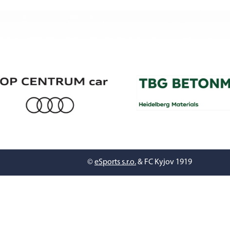
©
eSports s.r.o.
& FC Kyjov 1919