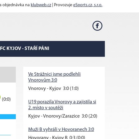
 a objednávka na
klubweb.cz
| Provozuje
eSports.cz, s.r.o.
FC KYJOV - STAŘÍ PÁNI
Ve Strážnici jsme podlehli
Vnorovům 3:0
Vnorovy - Kyjov 3:0 (1:0)
9
(0:0)
U19 porazila Vnorovy a zajistila si
2. místo v soutěži
Kyjov - Vnorovy/Zarazice 3:0 (2:0)
Muži B vyhráli v Hovoranech 3:0
Hovorany - Kyjov B 0:3 (0:0)