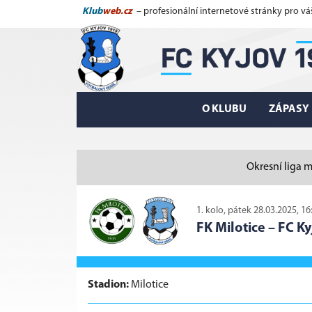
Klub
web.cz
– profesionální internetové stránky pro vá
O KLUBU
ZÁPASY
Okresní liga m
1. kolo, pátek 28.03.2025, 16
FK Milotice
–
FC Ky
Stadion:
Milotice