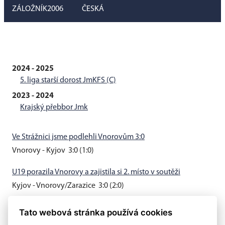
ZÁLOŽNÍK
2006
ČESKÁ
2024 - 2025
5. liga starší dorost JmKFS (C)
2023 - 2024
Krajský přebbor Jmk
Ve Strážnici jsme podlehli Vnorovům 3:0
Vnorovy - Kyjov 3:0 (1:0)
U19 porazila Vnorovy a zajistila si 2. místo v soutěži
Kyjov - Vnorovy/Zarazice 3:0 (2:0)
Muži B vyhráli v Hovoranech 3:0
Tato webová stránka používá cookies
Hovorany - Kyjov B 0:3 (0:0)