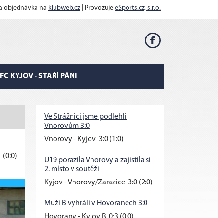
 a objednávka na
klubweb.cz
| Provozuje
eSports.cz, s.r.o.
FC KYJOV - STAŘÍ PÁNI
Ve Strážnici jsme podlehli
Vnorovům 3:0
Vnorovy - Kyjov 3:0 (1:0)
1
(0:0)
U19 porazila Vnorovy a zajistila si
2. místo v soutěži
Kyjov - Vnorovy/Zarazice 3:0 (2:0)
Muži B vyhráli v Hovoranech 3:0
Hovorany - Kyjov B 0:3 (0:0)