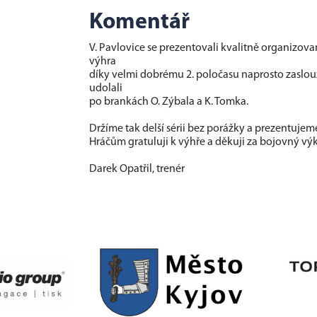
Komentář
V. Pavlovice se prezentovali kvalitně organizova
výhra
díky velmi dobrému 2. poločasu naprosto zaslouže
udolali
po brankách O. Zýbala a K. Tomka.
Držíme tak delší sérii bez porážky a prezentuje
Hráčům gratuluji k výhře a děkuji za bojovný vý
Darek Opatřil, trenér