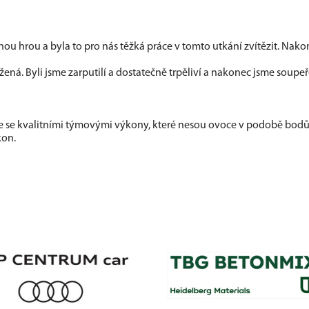
nou hrou a byla to pro nás těžká práce v tomto utkání zvítězit. Nako
ná. Byli jsme zarputilí a dostatečně trpěliví a nakonec jsme soupe
me se kvalitními týmovými výkony, které nesou ovoce v podobě bodů
kon.