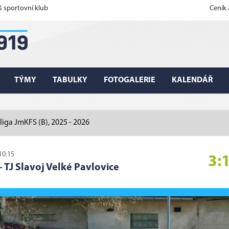
š sportovní klub
Ceník
TÝMY
TABULKY
FOTOGALERIE
KALENDÁŘ
 liga JmKFS (B), 2025 - 2026
10:15
3:
–
TJ Slavoj Velké Pavlovice