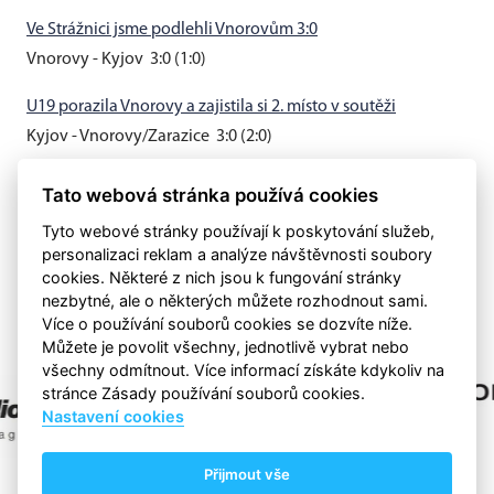
Ve Strážnici jsme podlehli Vnorovům 3:0
Vnorovy - Kyjov 3:0 (1:0)
U19 porazila Vnorovy a zajistila si 2. místo v soutěži
Kyjov - Vnorovy/Zarazice 3:0 (2:0)
Muži B vyhráli v Hovoranech 3:0
Tato webová stránka používá cookies
Hovorany - Kyjov B 0:3 (0:0)
Tyto webové stránky používají k poskytování služeb,
personalizaci reklam a analýze návštěvnosti soubory
cookies. Některé z nich jsou k fungování stránky
nezbytné, ale o některých můžete rozhodnout sami.
Více o používání souborů cookies se dozvíte níže.
Můžete je povolit všechny, jednotlivě vybrat nebo
všechny odmítnout. Více informací získáte kdykoliv na
stránce Zásady používání souborů cookies.
Nastavení cookies
Přijmout vše