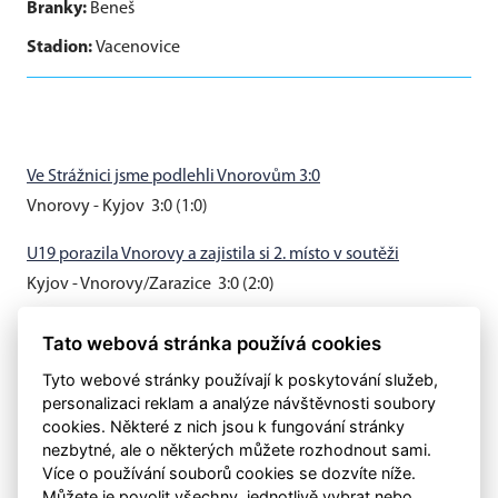
Branky:
Beneš
Stadion:
Vacenovice
Ve Strážnici jsme podlehli Vnorovům 3:0
Vnorovy - Kyjov 3:0 (1:0)
U19 porazila Vnorovy a zajistila si 2. místo v soutěži
Kyjov - Vnorovy/Zarazice 3:0 (2:0)
Muži B vyhráli v Hovoranech 3:0
Tato webová stránka používá cookies
Hovorany - Kyjov B 0:3 (0:0)
Tyto webové stránky používají k poskytování služeb,
personalizaci reklam a analýze návštěvnosti soubory
cookies. Některé z nich jsou k fungování stránky
nezbytné, ale o některých můžete rozhodnout sami.
Více o používání souborů cookies se dozvíte níže.
Můžete je povolit všechny, jednotlivě vybrat nebo