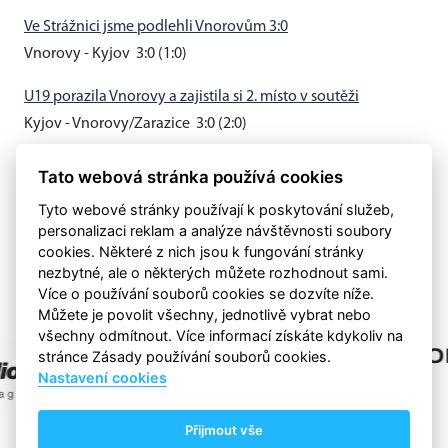
Ve Strážnici jsme podlehli Vnorovům 3:0
Vnorovy - Kyjov 3:0 (1:0)
U19 porazila Vnorovy a zajistila si 2. místo v soutěži
Kyjov - Vnorovy/Zarazice 3:0 (2:0)
Muži B vyhráli v Hovoranech 3:0
Tato webová stránka používá cookies
Hovorany - Kyjov B 0:3 (0:0)
Tyto webové stránky používají k poskytování služeb,
personalizaci reklam a analýze návštěvnosti soubory
cookies. Některé z nich jsou k fungování stránky
nezbytné, ale o některých můžete rozhodnout sami.
Více o používání souborů cookies se dozvíte níže.
Můžete je povolit všechny, jednotlivě vybrat nebo
všechny odmítnout. Více informací získáte kdykoliv na
stránce Zásady používání souborů cookies.
Nastavení cookies
Přijmout vše