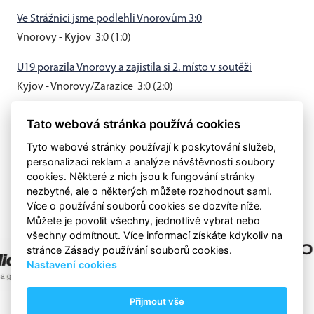
Ve Strážnici jsme podlehli Vnorovům 3:0
Vnorovy - Kyjov 3:0 (1:0)
U19 porazila Vnorovy a zajistila si 2. místo v soutěži
Kyjov - Vnorovy/Zarazice 3:0 (2:0)
Muži B vyhráli v Hovoranech 3:0
Tato webová stránka používá cookies
Hovorany - Kyjov B 0:3 (0:0)
Tyto webové stránky používají k poskytování služeb,
personalizaci reklam a analýze návštěvnosti soubory
cookies. Některé z nich jsou k fungování stránky
nezbytné, ale o některých můžete rozhodnout sami.
Více o používání souborů cookies se dozvíte níže.
Můžete je povolit všechny, jednotlivě vybrat nebo
všechny odmítnout. Více informací získáte kdykoliv na
stránce Zásady používání souborů cookies.
Nastavení cookies
Přijmout vše