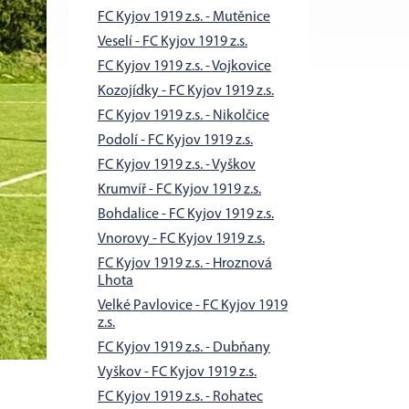
FC Kyjov 1919 z.s. - Mutěnice
Veselí - FC Kyjov 1919 z.s.
FC Kyjov 1919 z.s. - Vojkovice
Kozojídky - FC Kyjov 1919 z.s.
FC Kyjov 1919 z.s. - Nikolčice
Podolí - FC Kyjov 1919 z.s.
FC Kyjov 1919 z.s. - Vyškov
Krumvíř - FC Kyjov 1919 z.s.
Bohdalice - FC Kyjov 1919 z.s.
Vnorovy - FC Kyjov 1919 z.s.
FC Kyjov 1919 z.s. - Hroznová
Lhota
Velké Pavlovice - FC Kyjov 1919
z.s.
FC Kyjov 1919 z.s. - Dubňany
Vyškov - FC Kyjov 1919 z.s.
FC Kyjov 1919 z.s. - Rohatec