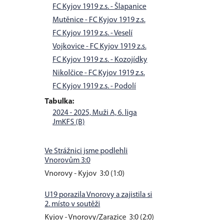
FC Kyjov 1919 z.s. - Šlapanice
Mutěnice - FC Kyjov 1919 z.s.
FC Kyjov 1919 z.s. - Veselí
Vojkovice - FC Kyjov 1919 z.s.
FC Kyjov 1919 z.s. - Kozojídky
Nikolčice - FC Kyjov 1919 z.s.
FC Kyjov 1919 z.s. - Podolí
Tabulka:
2024 - 2025, Muži A, 6. liga
JmKFS (B)
Ve Strážnici jsme podlehli
Vnorovům 3:0
Vnorovy - Kyjov 3:0 (1:0)
U19 porazila Vnorovy a zajistila si
2. místo v soutěži
Kyjov - Vnorovy/Zarazice 3:0 (2:0)