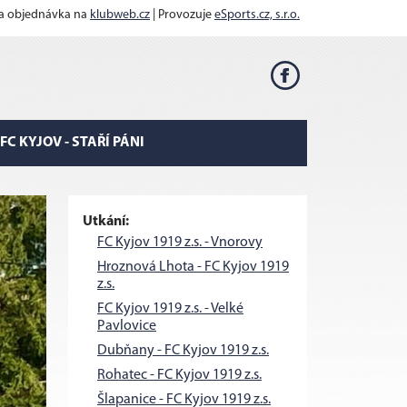
 a objednávka na
klubweb.cz
| Provozuje
eSports.cz, s.r.o.
FC KYJOV - STAŘÍ PÁNI
Utkání:
FC Kyjov 1919 z.s. - Vnorovy
Hroznová Lhota - FC Kyjov 1919
z.s.
FC Kyjov 1919 z.s. - Velké
Pavlovice
Dubňany - FC Kyjov 1919 z.s.
Rohatec - FC Kyjov 1919 z.s.
Šlapanice - FC Kyjov 1919 z.s.