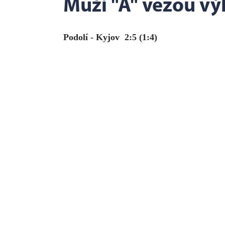
Muži "A" vezou výh
Podolí - Kyjov 2:5 (1:4)