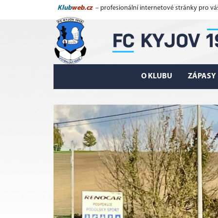
Klub
web.cz
– profesionální internetové stránky pro vá
O KLUBU
ZÁPASY