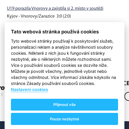
U19 porazila Vnorovy a zajistila si 2. místo v soutěži
Kyjov - Vnorovy/Zarazice 3:0 (2:0)
Muži B vyhráli v Hovoranech 3:0
Tato webová stránka používá cookies
Hovorany - Kyjov B 0:3 (0:0)
Tyto webové stránky používají k poskytování služeb,
personalizaci reklam a analýze návštěvnosti soubory
cookies. Některé z nich jsou k fungování stránky
nezbytné, ale o některých můžete rozhodnout sami.
Více o používání souborů cookies se dozvíte níže.
Můžete je povolit všechny, jednotlivě vybrat nebo
všechny odmítnout. Více informací získáte kdykoliv na
stránce Zásady používání souborů cookies.
Nastavení cookies
Přijmout vše
Pouze nezbytné
©
eSports s.r.o.
& FC Kyjov 1919
Nastavení cookies
RSS