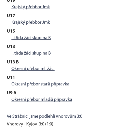
U19
Krajský přebbor Jmk
U17
Krajský přebbor Jmk
U15
I. třída žáci skupina B
U13
I. třída žáci skupina B
U13 B
Okresní přebor ml. žáci
U11
Okresní přebor starší přípravka
U9 A
Okresní přebor mladší přípravka
Ve Strážnici jsme podlehli Vnorovům 3:0
Vnorovy - Kyjov 3:0 (1:0)