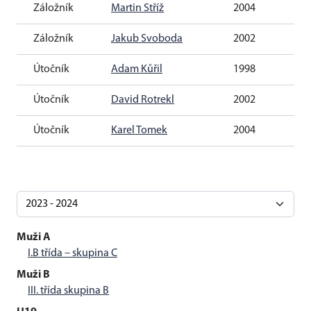
Záložník
Martin Stříž
2004
Záložník
Jakub Svoboda
2002
Útočník
Adam Kůřil
1998
Útočník
David Rotrekl
2002
Útočník
Karel Tomek
2004
Muži A
I.B třída – skupina C
Muži B
III. třída skupina B